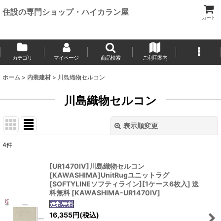
住設の専門ショップ・ハイカラン屋
カート
カテゴリ
マイページ
商品検索
ご利用案内
ホーム
>
内装建材
>
川島織物セルコン
川島織物セルコン
表示順変更
閉じる
4
件
表示数
:
[UR1470IV]川島織物セルコン
[KAWASHIMA]UnitRugユニットラグ
並び順
:
[SOFTYLINEソフティライン][1ケース6枚入] 送
料無料
[
KAWASHIMA-UR1470IV
]
絞り込む
16,355
円
(税込)