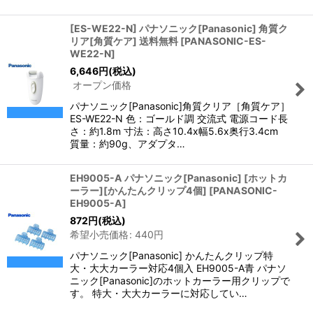
[ES-WE22-N] パナソニック[Panasonic] 角質ク
リア[角質ケア] 送料無料
[
PANASONIC-ES-
WE22-N
]
6,646
円
(税込)
オープン価格
パナソニック[Panasonic]角質クリア［角質ケア］
ES-WE22-N 色：ゴールド調 交流式 電源コード長
さ：約1.8m 寸法：高さ10.4x幅5.6x奥行3.4cm
質量：約90g、アダプタ…
EH9005-A パナソニック[Panasonic] [ホットカ
ーラー][かんたんクリップ4個]
[
PANASONIC-
EH9005-A
]
872
円
(税込)
希望小売価格
:
440
円
パナソニック[Panasonic] かんたんクリップ特
大・大大カーラー対応4個入 EH9005-A青 パナソ
ニック[Panasonic]のホットカーラー用クリップで
す。 特大・大大カーラーに対応してい…