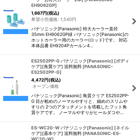
EH9062GP
]
1,667
円
(税込)
希望小売価格
:
1,540
円
パナソニック[Panasonic] 特大カーラー直径
35mm EH9062GP緑 パナソニック[Panasonic]の
ホットカーラー用のカーラー(ロッド)です。 対応
本体品番 EH9204Pカールン4…
ES2502PP-G パナソニック[Panasonic] [ボディ
ケア][角質ケア] 送料無料
[
PANASONIC-
ES2502PP-G
]
4,472
円
(税込)
オープン価格
パナソニック[Panasonic] 角質クリア ES2502PP-
G 目が粗めのノーマルやすりと、細めのスリムや
すりの 2つのアタッチメントを塔載したフット角
質ケアです。 ノーマルやすりがヒールダコや…
ES-WC20-W パナソニック[Panasonic] [ネイル
ケア][基本ケア] 送料無料
[
PANASONIC-ES-
WC20-W
]