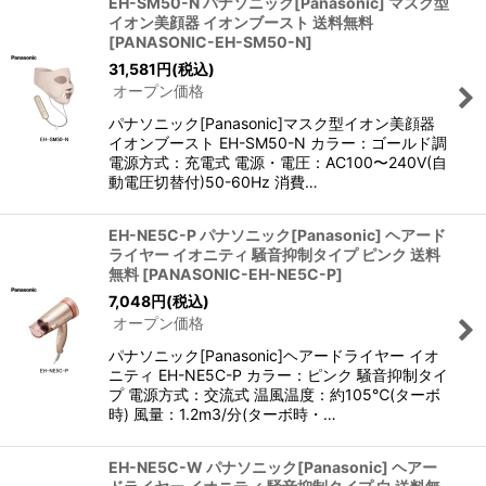
EH-SM50-N パナソニック[Panasonic] マスク型
イオン美顔器 イオンブースト 送料無料
[
PANASONIC-EH-SM50-N
]
31,581
円
(税込)
オープン価格
パナソニック[Panasonic]マスク型イオン美顔器
イオンブースト EH-SM50-N カラー：ゴールド調
電源方式：充電式 電源・電圧：AC100〜240V(自
動電圧切替付)50-60Hz 消費…
EH-NE5C-P パナソニック[Panasonic] ヘアード
ライヤー イオニティ 騒音抑制タイプ ピンク 送料
無料
[
PANASONIC-EH-NE5C-P
]
7,048
円
(税込)
オープン価格
パナソニック[Panasonic]ヘアードライヤー イオ
ニティ EH-NE5C-P カラー：ピンク 騒音抑制タイ
プ 電源方式：交流式 温風温度：約105℃(ターボ
時) 風量：1.2m3/分(ターボ時・…
EH-NE5C-W パナソニック[Panasonic] ヘアー