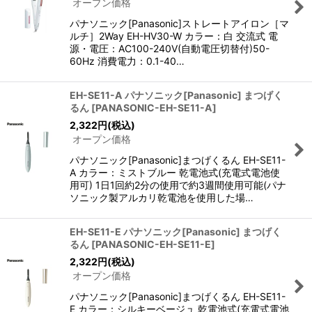
オープン価格
パナソニック[Panasonic]ストレートアイロン［マ
ルチ］2Way EH-HV30-W カラー：白 交流式 電
源・電圧：AC100-240V(自動電圧切替付)50-
60Hz 消費電力：0.1-40…
EH-SE11-A パナソニック[Panasonic] まつげく
るん
[
PANASONIC-EH-SE11-A
]
2,322
円
(税込)
オープン価格
パナソニック[Panasonic]まつげくるん EH-SE11-
A カラー：ミストブルー 乾電池式(充電式電池使
用可) 1日1回約2分の使用で約3週間使用可能(パナ
ソニック製アルカリ乾電池を使用した場…
EH-SE11-E パナソニック[Panasonic] まつげく
るん
[
PANASONIC-EH-SE11-E
]
2,322
円
(税込)
オープン価格
パナソニック[Panasonic]まつげくるん EH-SE11-
E カラー：シルキーベージュ 乾電池式(充電式電池