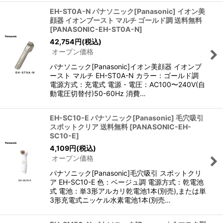
EH-ST0A-N パナソニック[Panasonic] イオン美
顔器 イオンブースト マルチ ゴールド調 送料無料
[
PANASONIC-EH-ST0A-N
]
42,754
円
(税込)
オープン価格
パナソニック[Panasonic]イオン美顔器 イオンブ
ースト マルチ EH-ST0A-N カラー：ゴールド調
電源方式：充電式 電源・電圧：AC100〜240V(自
動電圧切替付)50-60Hz 消費…
EH-SC10-E パナソニック[Panasonic] 毛穴吸引
スポットクリア 送料無料
[
PANASONIC-EH-
SC10-E
]
4,109
円
(税込)
オープン価格
パナソニック[Panasonic]毛穴吸引 スポットクリ
ア EH-SC10-E 色：ベージュ調 電源方式：乾電池
式 電池：単3形アルカリ乾電池1本(別売),または単
3形充電式ニッケル水素電池1本(別売…