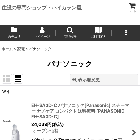
住設の専門ショップ・ハイカラン屋
カート
カテゴリ
マイページ
商品検索
ご利用案内
ホーム
>
家電
>
パナソニック
パナソニック
表示順変更
閉じる
35
件
表示数
:
EH-SA3D-C パナソニック[Panasonic] スチーマ
ー ナノケア コンパクト 送料無料
[
PANASONIC-
並び順
:
EH-SA3D-C
]
24,039
円
(税込)
オープン価格
絞り込む
パナソニック[Panasonic]スチーマー ナノケア コ