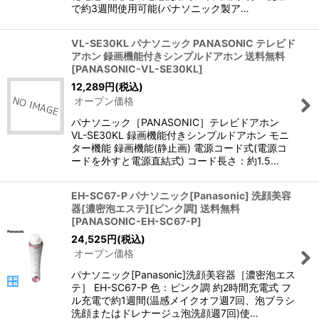
で約3週間使用可能(パナソニック製ア…
VL-SE30KL パナソニック PANASONIC テレビド
アホン 録画機能付きシンプルドアホン 送料無料
[
PANASONIC-VL-SE30KL
]
12,289
円
(税込)
オープン価格
パナソニック［PANASONIC］テレビドアホン
VL-SE30KL 録画機能付きシンプルドアホン モニ
ター機能 録画機能(静止画) 電源コード式(電源コ
ードを外すと電源直結式) コード長さ：約1.5…
EH-SC67-P パナソニック[Panasonic] 洗顔美容
器[濃密泡エステ][ピンク調] 送料無料
[
PANASONIC-EH-SC67-P
]
24,525
円
(税込)
オープン価格
パナソニック[Panasonic]洗顔美容器［濃密泡エス
テ］ EH-SC67-P 色：ピンク調 約2時間充電式 フ
ル充電で約1週間(温感メイクオフ週7回、泡ブラシ
洗顔またはドレナージュ泡洗顔週7回)使…