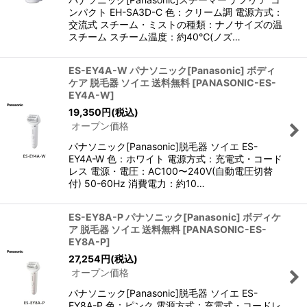
ンパクト EH-SA3D-C 色：クリーム調 電源方式：
交流式 スチーム・ミストの種類：ナノサイズの温
スチーム スチーム温度：約40℃(ノズ…
ES-EY4A-W パナソニック[Panasonic] ボディ
ケア 脱毛器 ソイエ 送料無料
[
PANASONIC-ES-
EY4A-W
]
19,350
円
(税込)
オープン価格
パナソニック[Panasonic]脱毛器 ソイエ ES-
EY4A-W 色：ホワイト 電源方式：充電式・コード
レス 電源・電圧：AC100〜240V(自動電圧切替
付) 50-60Hz 消費電力：約10…
ES-EY8A-P パナソニック[Panasonic] ボディケ
ア 脱毛器 ソイエ 送料無料
[
PANASONIC-ES-
EY8A-P
]
27,254
円
(税込)
オープン価格
パナソニック[Panasonic]脱毛器 ソイエ ES-
EY8A-P 色：ピンク 電源方式：充電式・コードレ