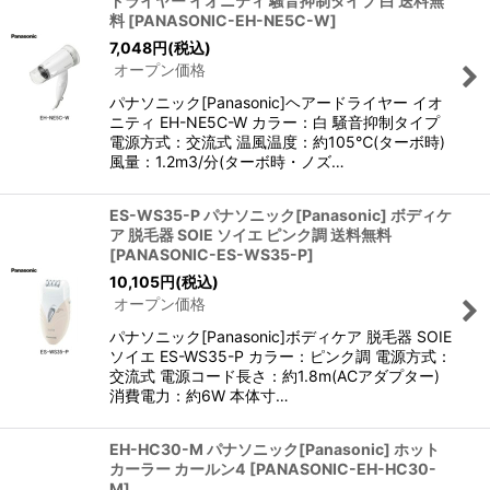
ドライヤー イオニティ 騒音抑制タイプ 白 送料無
料
[
PANASONIC-EH-NE5C-W
]
7,048
円
(税込)
オープン価格
パナソニック[Panasonic]ヘアードライヤー イオ
ニティ EH-NE5C-W カラー：白 騒音抑制タイプ
電源方式：交流式 温風温度：約105℃(ターボ時)
風量：1.2m3/分(ターボ時・ノズ…
ES-WS35-P パナソニック[Panasonic] ボディケ
ア 脱毛器 SOIE ソイエ ピンク調 送料無料
[
PANASONIC-ES-WS35-P
]
10,105
円
(税込)
オープン価格
パナソニック[Panasonic]ボディケア 脱毛器 SOIE
ソイエ ES-WS35-P カラー：ピンク調 電源方式：
交流式 電源コード長さ：約1.8m(ACアダプター)
消費電力：約6W 本体寸…
EH-HC30-M パナソニック[Panasonic] ホット
カーラー カールン4
[
PANASONIC-EH-HC30-
M
]