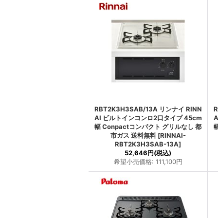
RBT2K3H3SAB/13A リンナイ RINN
R
AI ビルトインコンロ2口タイプ 45cm
幅 Conpactコンパクト グリルなし 都
市ガス 送料無料
[
RINNAI-
RBT2K3H3SAB-13A
]
52,646円
(税込)
希望小売価格
:
111,100円