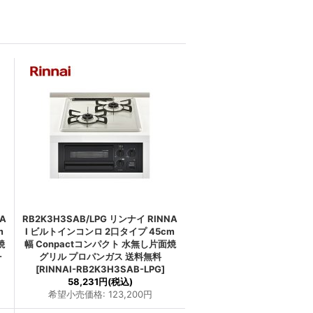
NA
RB2K3H3SAB/LPG リンナイ RINNA
m
I ビルトインコンロ 2口タイプ 45cm
焼
幅 Conpactコンパクト 水無し片面焼
-
グリル プロパンガス 送料無料
[
RINNAI-RB2K3H3SAB-LPG
]
58,231円
(税込)
希望小売価格
:
123,200円