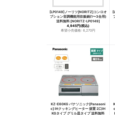
[LP0149]ノーリツ[NORITZ]コンロオ
[
プション音調機能用炊飯鍋(1〜3合用)
送料無料
[
NORITZ-LP0149
]
4,945円
(税込)
希望小売価格
:
6,270円
KZ-E60KG パナソニック[Panasoni
c] IHクッキングヒーター 据置 2口IH
KGタイプ グリル皿タイプ 送料無料