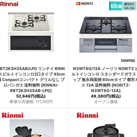
BT2K3H3SAB/LPG リンナイ RINN
N3WT6G/13A ノーリツ NORITZ 
AI ビルトインコンロ2口タイプ 45cm
ルトインコンロ スタンダードガラス
幅 Conpactコンパクト グリルなし プ
ップ 無水両面焼 60cmタイプ 都市
ロパンガス 送料無料
[
RINNAI-
ス 13A 送料無料
[
NORITZ-
RBT2K3H3SAB-LPG
]
N3WT6G-13A
]
52,646円
(税込)
49,380円
(税込)
希望小売価格
:
111,100円
オープン価格