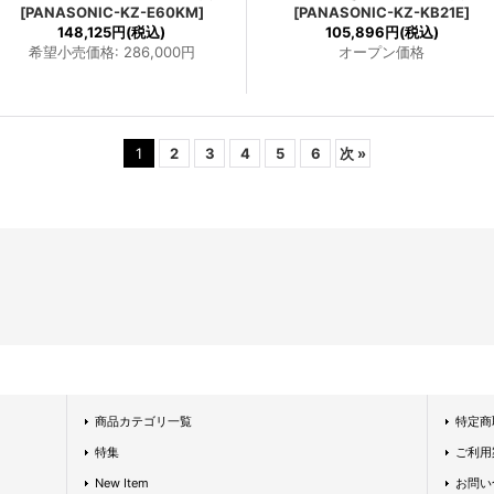
[
PANASONIC-KZ-E60KM
]
[
PANASONIC-KZ-KB21E
]
148,125円
(税込)
105,896円
(税込)
希望小売価格
:
286,000円
オープン価格
1
2
3
4
5
6
次
»
商品カテゴリ一覧
特定商
特集
ご利用
New Item
お問い