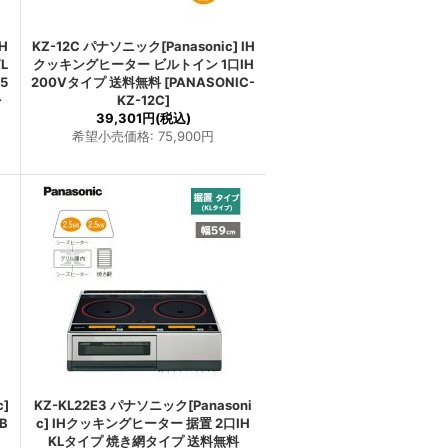
H
KZ-12C パナソニック[Panasonic] IH
L
クッキングヒーター ビルトイン 1口IH
5
200Vタイプ 送料無料
[
PANASONIC-
-
KZ-12C
]
39,301円
(税込)
希望小売価格
:
75,900円
c]
KZ-KL22E3 パナソニック[Panasoni
B
c] IHクッキングヒーター 据置 2口IH
KLタイプ 焼き網タイプ 送料無料