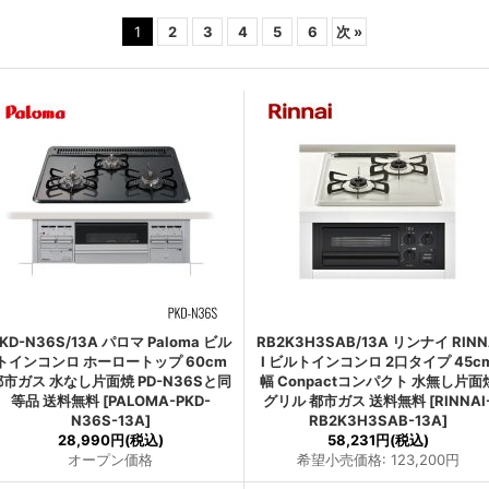
1
2
3
4
5
6
次
»
KD-N36S/13A パロマ Paloma ビル
RB2K3H3SAB/13A リンナイ RIN
トインコンロ ホーロートップ 60cm
I ビルトインコンロ 2口タイプ 45c
都市ガス 水なし片面焼 PD-N36Sと同
幅 Conpactコンパクト 水無し片面
等品 送料無料
[
PALOMA-PKD-
グリル 都市ガス 送料無料
[
RINNAI
N36S-13A
]
RB2K3H3SAB-13A
]
28,990円
(税込)
58,231円
(税込)
オープン価格
希望小売価格
:
123,200円