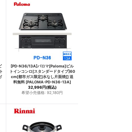
ビ
[PD-N36/13A]パロマ[Paloma]ビル
ト
トインコンロ[スタンダードタイプ]60
ガ
cm[都市ガス限定]水なし片面焼[] 送
料無料
[
PALOMA-PD-N36-13A
]
32,996円
(税込)
希望小売価格
:
92,180円