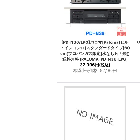
[PD-N36/LPG]パロマ[Paloma]ビル
トインコンロ[スタンダードタイプ]60
cm[プロパンガス限定]水なし片面焼[]
送料無料
[
PALOMA-PD-N36-LPG
]
32,996円
(税込)
希望小売価格
:
92,180円