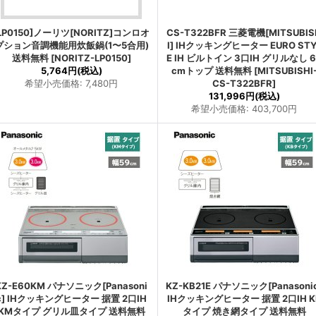
LP0150]ノーリツ[NORITZ]コンロオ
CS-T322BFR 三菱電機[MITSUBIS
プション音調機能用炊飯鍋(1〜5合用)
I] IHクッキングヒーター EURO STY
送料無料
[
NORITZ-LP0150
]
E IH ビルトイン 3口IH グリルなし 6
5,764円
(税込)
cmトップ 送料無料
[
MITSUBISHI
希望小売価格
:
7,480円
CS-T322BFR
]
131,996円
(税込)
希望小売価格
:
403,700円
KZ-E60KM パナソニック[Panasoni
KZ-KB21E パナソニック[Panasoni
c] IHクッキングヒーター 据置 2口IH
IHクッキングヒーター 据置 2口IH K
KMタイプ グリル皿タイプ 送料無料
タイプ 焼き網タイプ 送料無料