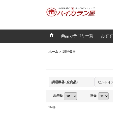
商品カテゴリ一覧
おすす
ホーム
>
調理機器
調理機器 (全商品)
ビルトイ
表示数
:
画像
:
114
件