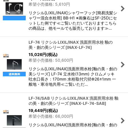
希望小売価格
:
5,610
円
リクシル[LIXIL/INAX]シャワーフック[簡易洗髪シ
ャワー混合水栓用] BB-H1 ※画像右はSF-25Dにセ
ットした例です≪ご覧いただいておりますこちら
の商品は、他モールでも販売しております≫…
LF-74 リクシル LIXIL/INAX 洗面所用水栓 釉の
美・創の美シリーズ
[
INAX-LF-74
]
15,026
円
(税込)
希望小売価格
:
50,600
円
リクシル[LIXIL/INAX]洗面所用水栓[釉の美・創の
美シリーズ] LF-74 立水栓(13mm) クロムメッキ
吐水口長さ：170mm 水栓取付穴径Φ26±1mm 一
般地・寒冷地共用≪ご覧いただ…
LF-74/SAB リクシル LIXIL/INAX 洗面所用水栓 釉
の美・創の美シリーズ
[
INAX-LF-74-SAB
]
19,449
円
(税込)
希望小売価格
:
66,000
円
リクシル[LIXIL/INAX]洗面所用水栓[釉の美・創の