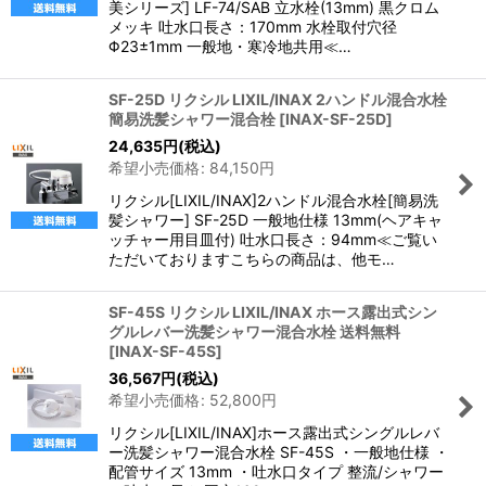
美シリーズ] LF-74/SAB 立水栓(13mm) 黒クロム
メッキ 吐水口長さ：170mm 水栓取付穴径
Φ23±1mm 一般地・寒冷地共用≪…
SF-25D リクシル LIXIL/INAX 2ハンドル混合水栓
簡易洗髪シャワー混合栓
[
INAX-SF-25D
]
24,635
円
(税込)
希望小売価格
:
84,150
円
リクシル[LIXIL/INAX]2ハンドル混合水栓[簡易洗
髪シャワー] SF-25D 一般地仕様 13mm(ヘアキャ
ッチャー用目皿付) 吐水口長さ：94mm≪ご覧い
ただいておりますこちらの商品は、他モ…
SF-45S リクシル LIXIL/INAX ホース露出式シン
グルレバー洗髪シャワー混合水栓 送料無料
[
INAX-SF-45S
]
36,567
円
(税込)
希望小売価格
:
52,800
円
リクシル[LIXIL/INAX]ホース露出式シングルレバ
ー洗髪シャワー混合水栓 SF-45S ・一般地仕様 ・
配管サイズ 13mm ・吐水口タイプ 整流/シャワー