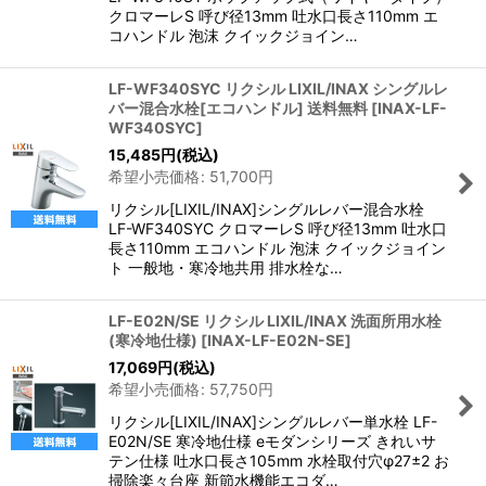
クロマーレS 呼び径13mm 吐水口長さ110mm エ
コハンドル 泡沫 クイックジョイン…
LF-WF340SYC リクシル LIXIL/INAX シングルレ
バー混合水栓[エコハンドル] 送料無料
[
INAX-LF-
WF340SYC
]
15,485
円
(税込)
希望小売価格
:
51,700
円
リクシル[LIXIL/INAX]シングルレバー混合水栓
LF-WF340SYC クロマーレS 呼び径13mm 吐水口
長さ110mm エコハンドル 泡沫 クイックジョイン
ト 一般地・寒冷地共用 排水栓な…
LF-E02N/SE リクシル LIXIL/INAX 洗面所用水栓
(寒冷地仕様)
[
INAX-LF-E02N-SE
]
17,069
円
(税込)
希望小売価格
:
57,750
円
リクシル[LIXIL/INAX]シングルレバー単水栓 LF-
E02N/SE 寒冷地仕様 eモダンシリーズ きれいサ
テン仕様 吐水口長さ105mm 水栓取付穴φ27±2 お
掃除楽々台座 新節水機能エコダ…