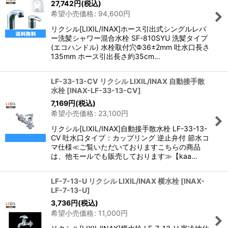
27,742
円
(税込)
希望小売価格
:
94,600
円
リクシル[LIXIL/INAX]ホース引出式シングルレバ
ー洗髪シャワー混合水栓 SF-810SYU 洗髪タイプ
(エコハンドル) 水栓取付穴Φ36±2mm 吐水口長さ
135mm ホース引出長さ約35cm…
LF-33-13-CV リクシル LIXIL/INAX 自動接手散
水栓
[
INAX-LF-33-13-CV
]
7,169
円
(税込)
希望小売価格
:
23,100
円
リクシル[LIXIL/INAX]自動接手散水栓 LF-33-13-
CV 吐水口タイプ：カップリング 逆止弁付 節水コ
マ仕様≪ご覧いただいておりますこちらの商品
は、他モールでも販売しております≫【kaa…
LF-7-13-U リクシル LIXIL/INAX 横水栓
[
INAX-
LF-7-13-U
]
3,736
円
(税込)
希望小売価格
:
11,000
円