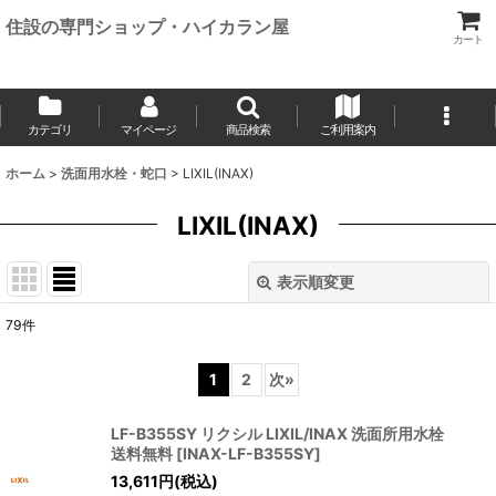
住設の専門ショップ・ハイカラン屋
カート
カテゴリ
マイページ
商品検索
ご利用案内
ホーム
>
洗面用水栓・蛇口
>
LIXIL(INAX)
LIXIL(INAX)
表示順変更
閉じる
79
件
表示数
:
1
2
次
»
並び順
:
LF-B355SY リクシル LIXIL/INAX 洗面所用水栓
送料無料
[
INAX-LF-B355SY
]
絞り込む
13,611
円
(税込)