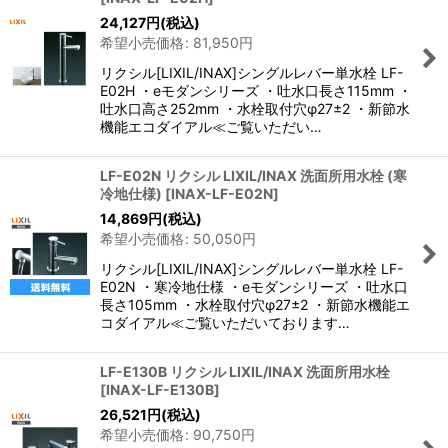
24,127
円
(税込)
希望小売価格
:
81,950
円
リクシル[LIXIL/INAX]シングルレバー単水栓 LF-
E02H ・eモダンシリーズ ・吐水口長さ115mm ・
吐水口高さ252mm ・水栓取付穴φ27±2 ・新節水
機能エコダイアル≪ご覧いただい…
LF-E02N リクシル LIXIL/INAX 洗面所用水栓 (寒
冷地仕様)
[
INAX-LF-E02N
]
14,869
円
(税込)
希望小売価格
:
50,050
円
リクシル[LIXIL/INAX]シングルレバー単水栓 LF-
E02N ・寒冷地仕様 ・eモダンシリーズ ・吐水口
長さ105mm ・水栓取付穴φ27±2 ・新節水機能エ
コダイアル≪ご覧いただいております…
LF-E130B リクシル LIXIL/INAX 洗面所用水栓
[
INAX-LF-E130B
]
26,521
円
(税込)
希望小売価格
:
90,750
円