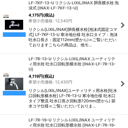
LF-7KF-13-U リクシル LIXIL/INAX 胴長横水栓 泡
沫式
[
INAX-LF-7KF-13-U
]
4,175
円
(税込)
希望小売価格
:
12,540
円
リクシル[LIXIL/INAX]胴長横水栓[泡沫式固定コマ
式] LF-7KF-13-U 寒冷地仕様 吐水口タイプ：泡沫
吐水口長さ：固定112mm(壁から)≪ご覧いただい
ておりますこちらの商品は、他モ…
LF-7R-13-U リクシル LIXIL/INAX ユーティリテ
ィ用水栓 吐水口回転形横水栓
[
INAX-LF-7R-13-
U
]
4,119
円
(税込)
希望小売価格
:
12,430
円
リクシル[LIXIL/INAX]ユーティリティ用水栓[吐水
口回転形横水栓] LF-7R-13-U 寒冷地仕様 吐水口
タイプ整流 吐水口長さ回転形120mm(壁から) 節
水コマ仕様≪ご覧いただいておりま…
LF-7R-19-U リクシル LIXIL/INAX ユーティリテ
ィ用水栓 吐水口回転形横水栓
[
INAX-LF-7R-19-