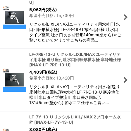
U
]
5,062
円
(税込)
希望小売価格
:
15,730
円
リクシル[LIXIL/INAX]ユーティリティ用水栓[吐水
口回転形横水栓] LF-7R-19-U 寒冷地仕様 吐水口
タイプ整流 吐水口長さ回転形140mm(壁から)≪ご
覧いただいておりますこちらの商品…
LF-7RE-13-U リクシル LIXIL/INAX ユーティリテ
ィ用水栓 送り座付吐水口回転形横水栓 寒冷地仕様
[
INAX-LF-7RE-13-U
]
4,403
円
(税込)
希望小売価格
:
13,420
円
リクシル[LIXIL/INAX]ユーティリティ用水栓[送り
座付吐水口回転形横水栓] LF-7RE-13-U 寒冷地仕
様 吐水口タイプ整流 吐水口長さ回転形
131±5mm(壁から) 節水コマ仕様≪ご覧い…
LF-7Y-13-U リクシル LIXIL/INAX 2ツ口ホーム水
栓
[
INAX-LF-7Y-13-U
]
8,080
円
(税込)