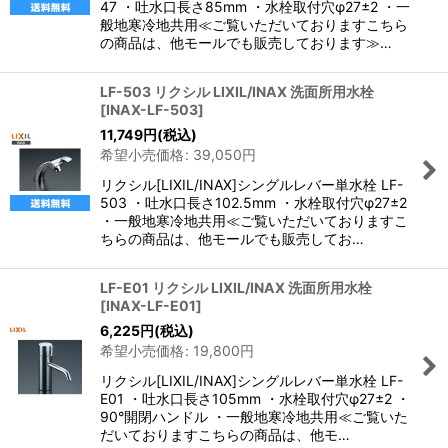
47 ・吐水口長さ85mm ・水栓取付穴φ27±2 ・一
般地寒冷地共用≪ご覧いただいておりますこちら
の商品は、他モールでも販売しております≫…
LF-503 リクシル LIXIL/INAX 洗面所用水栓
[
INAX-LF-503
]
11,749
円
(税込)
希望小売価格
:
39,050
円
リクシル[LIXIL/INAX]シングルレバー単水栓 LF-
503 ・吐水口長さ102.5mm ・水栓取付穴φ27±2
・一般地寒冷地共用≪ご覧いただいておりますこ
ちらの商品は、他モールでも販売してお…
LF-E01 リクシル LIXIL/INAX 洗面所用水栓
[
INAX-LF-E01
]
6,225
円
(税込)
希望小売価格
:
19,800
円
リクシル[LIXIL/INAX]シングルレバー単水栓 LF-
E01 ・吐水口長さ105mm ・水栓取付穴φ27±2 ・
90°開閉ハンドル ・一般地寒冷地共用≪ご覧いた
だいておりますこちらの商品は、他モ…