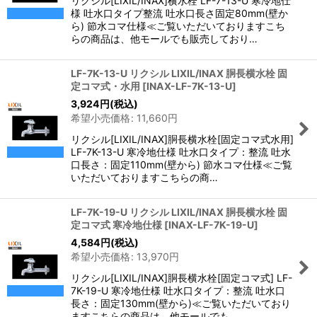
リクシル[LIXIL/INAX]横水栓 LF-7-13-U 寒冷地仕
様 吐水口タイプ整流 吐水口長さ固定80mm(壁か
ら) 節水コマ仕様≪ご覧いただいておりますこち
らの商品は、他モールでも販売しており…
LF-7K-13-U リクシル LIXIL/INAX 胴長横水栓 固
定コマ式・水用
[
INAX-LF-7K-13-U
]
3,924
円
(税込)
希望小売価格
:
11,660
円
リクシル[LIXIL/INAX]胴長横水栓[固定コマ式水用]
LF-7K-13-U 寒冷地仕様 吐水口タイプ：整流 吐水
口長さ：固定110mm(壁から) 節水コマ仕様≪ご覧
いただいておりますこちらの商…
LF-7K-19-U リクシル LIXIL/INAX 胴長横水栓 固
定コマ式 寒冷地仕様
[
INAX-LF-7K-19-U
]
4,584
円
(税込)
希望小売価格
:
13,970
円
リクシル[LIXIL/INAX]胴長横水栓[固定コマ式] LF-
7K-19-U 寒冷地仕様 吐水口タイプ：整流 吐水口
長さ：固定130mm(壁から)≪ご覧いただいており
ますこちらの商品は、他モールでも…