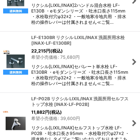
リクシル[LIXIL/INAX]2ハンドル混合水栓 LF-
E130B ・eモダンシリーズ ・吐水口長さ115mm
・水栓取付穴φ32±2 ・一般地寒冷地共用 ・排水
栓の操作レバーは付属されません≪ご覧…
LF-E130BR リクシル LIXIL/INAX 洗面所用水栓
[
INAX-LF-E130BR
]
22,215
円
(税込)
希望小売価格
:
75,680
円
リクシル[LIXIL/INAX]セパレート単水栓 LF-
E130BR ・eモダンシリーズ ・吐水口長さ115mm
・水栓取付穴φ32±2 ・一般地寒冷地共用 ・排水
栓の操作レバーは付属されません≪ご覧…
LF-P02B リクシル LIXIL/INAX 洗面所用セルフス
トップ水栓
[
INAX-LF-P02B
]
11,882
円
(税込)
希望小売価格
:
39,600
円
リクシル[LIXIL/INAX]セルフストップ水栓 LF-
P02B ・吐水口長さ95mm ・水栓取付穴φ27±2 ・
排水栓なしタイプ≪ご覧いただいておりますこち