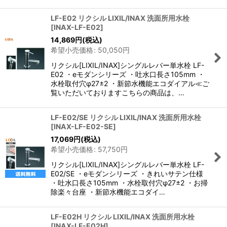
LF-E02 リクシル LIXIL/INAX 洗面所用水栓
[
INAX-LF-E02
]
14,869
円
(税込)
希望小売価格
:
50,050
円
リクシル[LIXIL/INAX]シングルレバー単水栓 LF-
E02 ・eモダンシリーズ ・吐水口長さ105mm ・
水栓取付穴φ27±2 ・新節水機能エコダイアル≪ご
覧いただいておりますこちらの商品は、…
LF-E02/SE リクシル LIXIL/INAX 洗面所用水栓
[
INAX-LF-E02-SE
]
17,069
円
(税込)
希望小売価格
:
57,750
円
リクシル[LIXIL/INAX]シングルレバー単水栓 LF-
E02/SE ・eモダンシリーズ ・きれいサテン仕様
・吐水口長さ105mm ・水栓取付穴φ27±2 ・お掃
除楽々台座 ・新節水機能エコダイ…
LF-E02H リクシル LIXIL/INAX 洗面所用水栓
[
INAX-LF-E02H
]