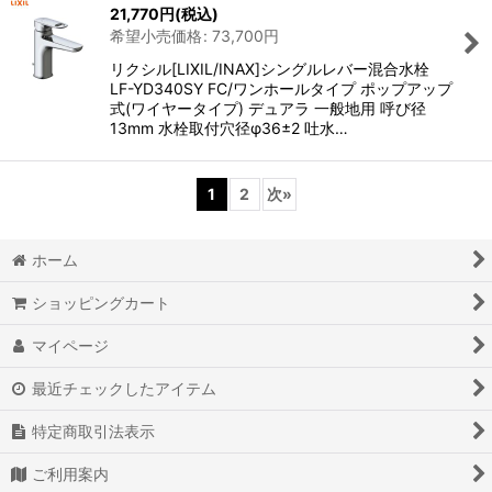
21,770
円
(税込)
希望小売価格
:
73,700
円
リクシル[LIXIL/INAX]シングルレバー混合水栓
LF-YD340SY FC/ワンホールタイプ ポップアップ
式(ワイヤータイプ) デュアラ 一般地用 呼び径
13mm 水栓取付穴径φ36±2 吐水…
1
2
次
»
ホーム
ショッピングカート
マイページ
最近チェックしたアイテム
特定商取引法表示
ご利用案内