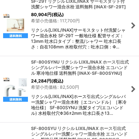
SF-29T リクシル LIXIL/INAX サーモスタット付
洗髪シャワー混合水栓 送料無料
[
INAX-SF-29T
]
80,904
円
(税込)
希望小売価格
:
117,700
円
リクシル[LIXIL/INAX]サーモスタット付洗髪シャ
ワー混合水栓 SF-29T 一般地仕様 配管サイズ：
13mm 吐水口タイプ：整流/シャワー 吐水口長
さ：自在108mm 水栓取付穴：吐水口側：Φ…
SF-800SYNU リクシル LIXIL/INAX ホース引出式
シングルレバー洗髪シャワー混合水栓 エコハンド
ル 寒冷地仕様 送料無料
[
INAX-SF-800SYNU
]
24,284
円
(税込)
希望小売価格
:
82,500
円
リクシル[LIXIL/INAX]ホース引出式シングルレバ
ー洗髪シャワー混合水栓［エコハンドル］［寒冷
地仕様］ SF-800SYNU 洗髪タイプ(エコハンド
ル) 水栓取付穴Φ36±2mm 吐水口長さ13…
SF-800SYU リクシル LIXIL/INAX ホース引出式
シングルレバー洗髪シャワー混合水栓 エコハンド