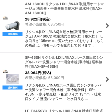
AM-160CD リクシル LIXIL/INAX 取替用オートマ
ージュ 洗面器・手洗器用自動水栓 単水栓
[
INAX-
AM-160CD
]
28,922
円
(税込)
希望小売価格
:
68,750
円
リクシル[LIXIL/INAX]自動水栓[取替用オートマー
ジュ] AM-160CD 乾電池式自動水栓［単水栓］ 吐
水口長さ135mm≪ご覧いただいておりますこちら
の商品は、他モールでも販売しております…
SF-45SN リクシル LIXIL/INAX ホース露出式シン
グルレバー洗髪シャワー混合水栓[寒冷地] 送料無
料
[
INAX-SF-45SN
]
38,064
円
(税込)
希望小売価格
:
55,000
円
リクシル[LIXIL/INAX]ホース露出式シングルレバ
ー洗髪シャワー混合水栓［寒冷地仕様］ SF-
45SN ・寒冷地仕様 ・配管サイズ 13mm ・吐水
口タイプ 整流/シャワー ・吐水口長さ …
LF-E345SYC リクシル LIXIL/INAX 吐水口引出式