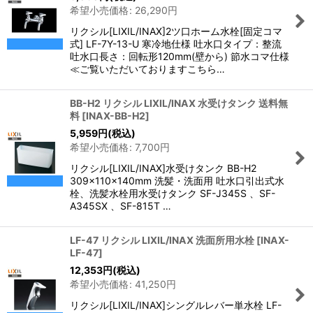
希望小売価格
:
26,290
円
リクシル[LIXIL/INAX]2ツ口ホーム水栓[固定コマ
式] LF-7Y-13-U 寒冷地仕様 吐水口タイプ：整流
吐水口長さ：回転形120mm(壁から) 節水コマ仕様
≪ご覧いただいておりますこちら…
BB-H2 リクシル LIXIL/INAX 水受けタンク 送料無
料
[
INAX-BB-H2
]
5,959
円
(税込)
希望小売価格
:
7,700
円
リクシル[LIXIL/INAX]水受けタンク BB-H2
309x110x140mm 洗髪・洗面用 吐水口引出式水
栓、洗髪水栓用水受けタンク SF-J345S 、SF-
A345SX 、SF-815T …
LF-47 リクシル LIXIL/INAX 洗面所用水栓
[
INAX-
LF-47
]
12,353
円
(税込)
希望小売価格
:
41,250
円
リクシル[LIXIL/INAX]シングルレバー単水栓 LF-