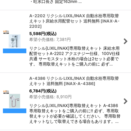
・吐水口長さ 固定162mm …
A-2202 リクシル LIXIL/INAX 自動水栓専用取替
えキット床給水用配管セット 送料無料
[
INAX-A-
2202
]
5,598
円
(税込)
希望小売価格
:
7,381
円
リクシル[LIXIL/INAX]専用取替えキット 床給水用
配管セットA-2202 アクエナジー仕様、100V仕様
共通 サーモスタット水栓の場合は2セット必要で
す。 専用取替えキットをご購入の前に 必ず…
A-4386 リクシル LIXIL/INAX 自動水栓専用取替
えキット 送料無料
[
INAX-A-4386
]
6,784
円
(税込)
希望小売価格
:
8,910
円
リクシル[LIXIL/INAX]専用取替えキット A-4386
専用取替えキットをご購入の前に!! 必ず、専用取
替えキットが必要か確認してください。 専用取替
えキットなしで取替えできる場合もあります。…