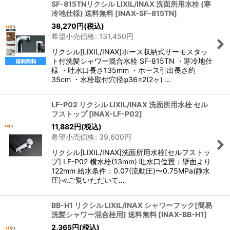
SF-815TNリクシル LIXIL/INAX 洗面所用水栓 (寒
冷地仕様) 送料無料
[
INAX-SF-815TN
]
38,270
円
(税込)
希望小売価格
:
131,450
円
リクシル[LIXIL/INAX]ホース収納式サーモスタッ
ト付洗髪シャワー混合水栓 SF-815TN ・寒冷地仕
様 ・吐水口長さ135mm ・ホース引出長さ約
35cm ・水栓取付穴径φ36±2(2ヶ) …
LF-P02 リクシル LIXIL/INAX 洗面所用水栓 セル
フストップ
[
INAX-LF-P02
]
11,882
円
(税込)
希望小売価格
:
39,600
円
リクシル[LIXIL/INAX]洗面所用水栓[セルフストッ
プ] LF-P02 横水栓(13mm) 吐水口位置：壁面より
122mm 給水条件：0.07(流動圧)〜0.75MPa(静水
圧)≪ご覧いただいて…
BB-H1 リクシル LIXIL/INAX シャワーフック[簡易
洗髪シャワー混合栓用] 送料無料
[
INAX-BB-H1
]
2,365
円
(税込)