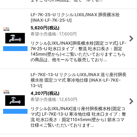
LF-7K-25-U リクシル LIXIL/INAX 胴長横水栓
[
INAX-LF-7K-25-U
]
5,620
円
(税込)
希望小売価格
:
17,600
円
リクシル[LIXIL/INAX]胴長横水栓[固定コマ式] LF-
7K-25-U 吐水口タイプ：整流 吐水口長さ：固定
145mm(壁から)≪ご覧いただいておりますこちら
の商品は、他モールでも販売しており…
LF-7KE-13-U リクシル LIXIL/INAX 送り座付胴長
横水栓 固定コマ式 寒冷地仕様
[
INAX-LF-7KE-
13-U
]
4,207
円
(税込)
希望小売価格
:
12,650
円
リクシル[LIXIL/INAX]送り座付胴長横水栓[固定コ
マ式] LF-7KE-13-U 寒冷地仕様 吐水口タイプ：整
流 吐水口長さ：固定110±5mm(壁から) 節水コマ
仕様≪ご覧いただいております…