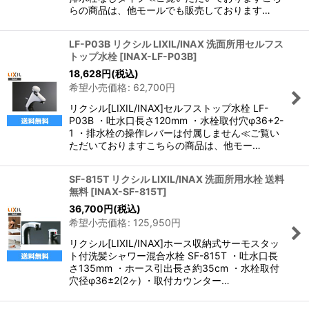
らの商品は、他モールでも販売しております…
LF-P03B リクシル LIXIL/INAX 洗面所用セルフス
トップ水栓
[
INAX-LF-P03B
]
18,628
円
(税込)
希望小売価格
:
62,700
円
リクシル[LIXIL/INAX]セルフストップ水栓 LF-
P03B ・吐水口長さ120mm ・水栓取付穴φ36+2-
1 ・排水栓の操作レバーは付属しません≪ご覧い
ただいておりますこちらの商品は、他モー…
SF-815T リクシル LIXIL/INAX 洗面所用水栓 送料
無料
[
INAX-SF-815T
]
36,700
円
(税込)
希望小売価格
:
125,950
円
リクシル[LIXIL/INAX]ホース収納式サーモスタッ
ト付洗髪シャワー混合水栓 SF-815T ・吐水口長
さ135mm ・ホース引出長さ約35cm ・水栓取付
穴径φ36±2(2ヶ) ・取付カウンター…