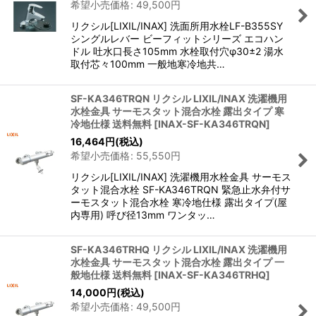
希望小売価格
:
49,500
円
リクシル[LIXIL/INAX] 洗面所用水栓LF-B355SY
シングルレバー ビーフィットシリーズ エコハン
ドル 吐水口長さ105mm 水栓取付穴φ30±2 湯水
取付芯々100mm 一般地寒冷地共…
SF-KA346TRQN リクシル LIXIL/INAX 洗濯機用
水栓金具 サーモスタット混合水栓 露出タイプ 寒
冷地仕様 送料無料
[
INAX-SF-KA346TRQN
]
16,464
円
(税込)
希望小売価格
:
55,550
円
リクシル[LIXIL/INAX] 洗濯機用水栓金具 サーモス
タット混合水栓 SF-KA346TRQN 緊急止水弁付サ
ーモスタット混合水栓 寒冷地仕様 露出タイプ(屋
内専用) 呼び径13mm ワンタッ…
SF-KA346TRHQ リクシル LIXIL/INAX 洗濯機用
水栓金具 サーモスタット混合水栓 露出タイプ 一
般地仕様 送料無料
[
INAX-SF-KA346TRHQ
]
14,000
円
(税込)
希望小売価格
:
49,500
円