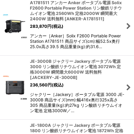
A1781511 アンカー Anker ポータブル電源 Solix
F2600 Portable Power Station リン酸鉄リチウ
ムイオン電池 2560Wh 定格2000W 瞬間最大
2400W 送料無料
[
ANKER-A1781511
]
283,870
円
(税込)
アンカー［Anker］Solix F2600 Portable Power
Station A1781511 商品サイズ(cm):幅52.5x奥行
25.0x高さ39.5 商品重量(kg):約31.6…
JE-3000B ジャクリー Jackery ポータブル電源
3000 リン酸鉄リチウムイオン電池 3072Wh 定
格3000W 瞬間最大6000W 送料無料
[
JACKERY-JE-3000B
]
236,560
円
(税込)
ジャクリー［Jackery］ポータブル電源 3000 JE-
3000B 商品サイズ(mm):幅416x奥行325x高さ
305 商品重量(kg):約27kg リン酸鉄リチウムイオ
ン電池 定格3000W／…
JE-1800A ジャクリー Jackery ポータブル電源
1800 リン酸鉄リチウムイオン電池 1872Wh 定格