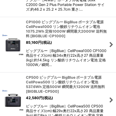
C2000 Gen 2 Plus Portable Power Station サイ
ズ:約46.2 x 25.2 x 25.7cm 重さ:…
CP1000 ビッグブルー BigBlue ポータブル電源
CellPowa1000 リン酸鉄リチウムイオン電池
1075.2Wh 定格1000W 瞬間最大2000W 送料無
料
[
BIGBLUE-CP1000
]
85,160
円
(税込)
ビッグブルー［BigBlue］CellPowa1000 CP1000
商品サイズ(cm):幅34x奥行22x高さ27 商品重量
(kg):約14.5kg リン酸鉄リチウムイオン電池 定格
1000W／瞬間…
CP500 ビッグブルー BigBlue ポータブル電源
CellPowa500 リン酸鉄リチウムイオン電池
537.6Wh 定格500W 瞬間最大1200W 送料無料
[
BIGBLUE-CP500
]
42,580
円
(税込)
ビッグブルー［BigBlue］CellPowa500 CP500
商品サイズ(cm):幅29x奥行22x高さ20 商品重量
(kg):約7.8kg リン酸鉄リチウムイオン電池 定格