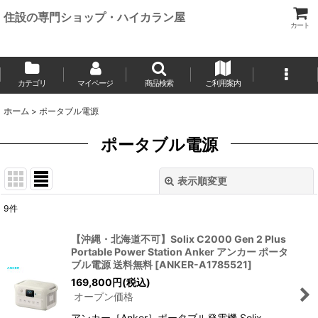
住設の専門ショップ・ハイカラン屋
カート
カテゴリ
マイページ
商品検索
ご利用案内
ホーム
>
ポータブル電源
ポータブル電源
表示順変更
閉じる
9
件
表示数
:
【沖縄・北海道不可】Solix C2000 Gen 2 Plus
Portable Power Station Anker アンカー ポータ
並び順
:
ブル電源 送料無料
[
ANKER-A1785521
]
169,800
円
(税込)
オープン価格
絞り込む
アンカー［Anker］ポータブル発電機 Solix