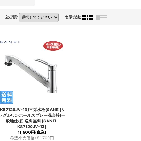
並び順
:
表示方法
:
[K87120JV-13]三栄水栓[SANEI]シ
ングルワンホールスプレー混合栓[一
般地仕様] 送料無料
[
SANEI-
K87120JV-13
]
11,500円
(税込)
希望小売価格
:
51,700円