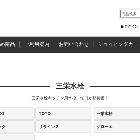
ログイン
め商品
ご利用案内
お問い合わせ
ショッピングカー
三栄水栓
三栄水栓キッチン用水栓・蛇口が超特価！
AX)
TOTO
三栄水栓
ック
リラインス
グローエ