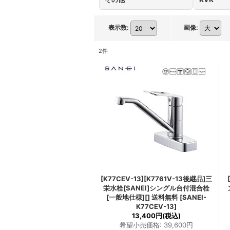
表示数
:
画像
:
2
件
[K77CEV-13][K7761V-13後継品]三
栄水栓[SANEI]シングル台付混合栓
[一般地仕様][] 送料無料
[
SANEI-
K77CEV-13
]
13,400円
(税込)
希望小売価格
:
39,600円