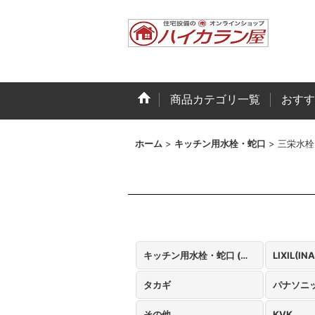
商品カテゴリ一覧
おすす
ホーム
>
キッチン用水栓・蛇口
>
三栄水栓
キッチン用水栓・蛇口 (全商品)
LIXIL(IN
タカギ
パナソニ
その他
KVK