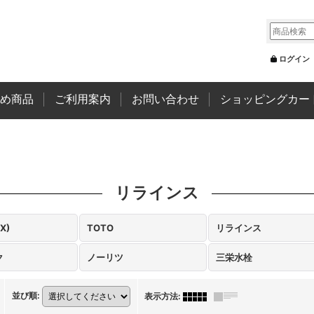
ログイン
め商品
ご利用案内
お問い合わせ
ショッピングカー
リラインス
AX)
TOTO
リラインス
ク
ノーリツ
三栄水栓
並び順
:
表示方法
: