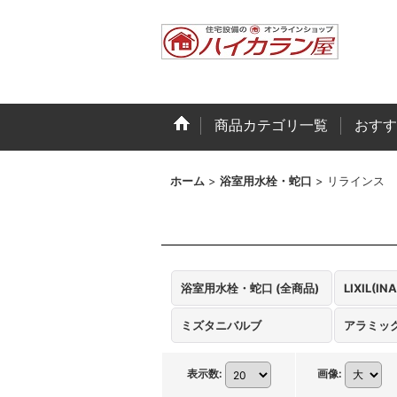
商品カテゴリ一覧
おすす
ホーム
>
浴室用水栓・蛇口
>
リラインス
浴室用水栓・蛇口 (全商品)
LIXIL(IN
ミズタニバルブ
アラミッ
表示数
:
画像
: