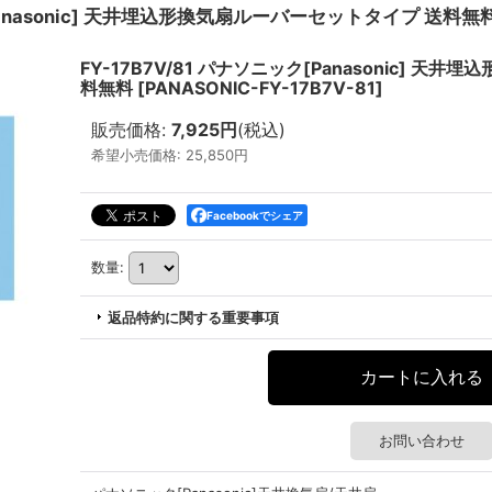
[Panasonic] 天井埋込形換気扇ルーバーセットタイプ 送料無
FY-17B7V/81 パナソニック[Panasonic] 
料無料
[
PANASONIC-FY-17B7V-81
]
販売価格
:
7,925円
(税込)
希望小売価格
:
25,850円
Facebookでシェア
数量
:
返品特約に関する重要事項
お問い合わせ