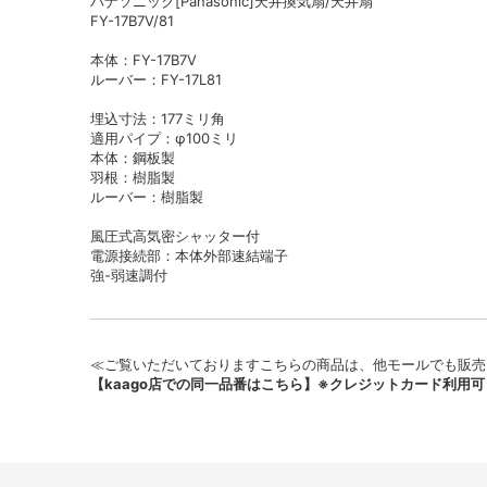
パナソニック[Panasonic]天井換気扇/天井扇
FY-17B7V/81
本体：FY-17B7V
ルーバー：FY-17L81
埋込寸法：177ミリ角
適用パイプ：φ100ミリ
本体：鋼板製
羽根：樹脂製
ルーバー：樹脂製
風圧式高気密シャッター付
電源接続部：本体外部速結端子
強-弱速調付
≪ご覧いただいておりますこちらの商品は、他モールでも販売
【kaago店での同一品番はこちら】※クレジットカード利用可