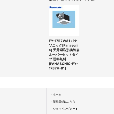
FY-17B7V/81 パナ
ソニック[Panasoni
c] 天井埋込形換気扇
ルーバーセットタイ
プ 送料無料
[
PANASONIC-FY-
17B7V-81
]
ホーム
新規登録はこちら
ショッピングカート