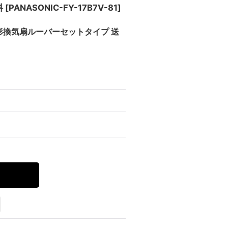
料
[
PANASONIC-FY-17B7V-81
]
天井埋込形換気扇ルーバーセットタイプ 送