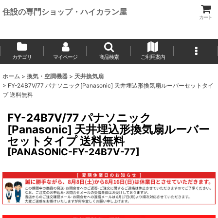
住設の専門ショップ・ハイカラン屋
カート
カテゴリ
マイページ
商品検索
ご利用案内
ホーム
>
換気・空調機器
>
天井換気扇
>
FY-24B7V/77 パナソニック[Panasonic] 天井埋込形換気扇ルーバーセットタイ
プ 送料無料
FY-24B7V/77 パナソニック
[Panasonic] 天井埋込形換気扇ルーバー
セットタイプ 送料無料
[
PANASONIC-FY-24B7V-77
]