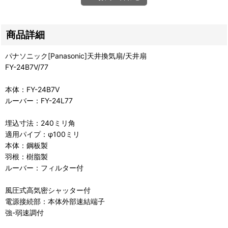
商品詳細
パナソニック[Panasonic]天井換気扇/天井扇
FY-24B7V/77
本体：FY-24B7V
ルーバー：FY-24L77
埋込寸法：240ミリ角
適用パイプ：φ100ミリ
本体：鋼板製
羽根：樹脂製
ルーバー：フィルター付
風圧式高気密シャッター付
電源接続部：本体外部速結端子
強-弱速調付