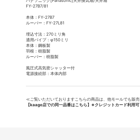
パナソニック[Panasonic]天井換気扇/天井扇
FY-27B7/81
本体：FY-27B7
ルーバー：FY-27L81
埋込寸法：270ミリ角
適用パイプ：φ150ミリ
本体：鋼板製
羽根：樹脂製
ルーバー：樹脂製
風圧式高気密シャッター付
電源接続部：本体内部
≪ご覧いただいておりますこちらの商品は、他モールでも販売
【kaago店での同一品番はこちら】※クレジットカード利用可