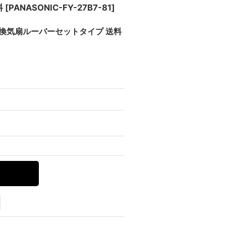
料
[
PANASONIC-FY-27B7-81
]
井埋込形換気扇ルーバーセットタイプ 送料