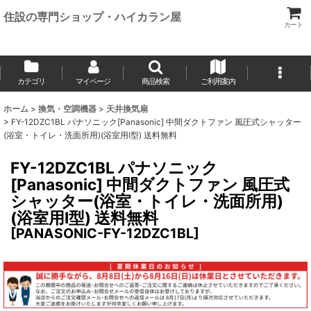
住設の専門ショップ・ハイカラン屋
カート
カテゴリ
マイページ
商品検索
ご利用案内
ホーム
>
換気・空調機器
>
天井換気扇
>
FY-12DZC1BL パナソニック[Panasonic] 中間ダクトファン 風圧式シャッター
(浴室・トイレ・洗面所用)(浴室用I型) 送料無料
FY-12DZC1BL パナソニック
[Panasonic] 中間ダクトファン 風圧式
シャッター(浴室・トイレ・洗面所用)
(浴室用I型) 送料無料
[
PANASONIC-FY-12DZC1BL
]