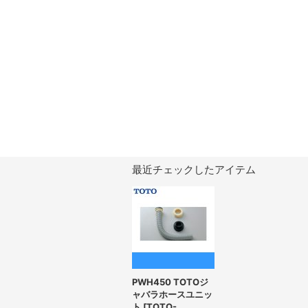
最近チェックしたアイテム
PWH450 TOTOジ
ャバラホースユニッ
ト
[
TOTO-