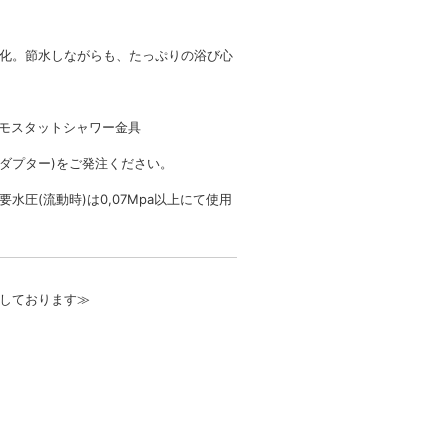
化。節水しながらも、たっぷりの浴び心
サーモスタットシャワー金具
アダプター)をご発注ください。
圧(流動時)は0,07Mpa以上にて使用
しております≫