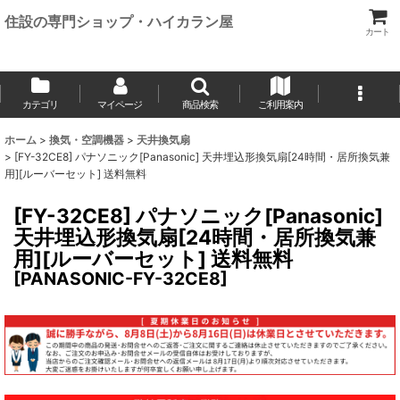
住設の専門ショップ・ハイカラン屋
カート
カテゴリ
マイページ
商品検索
ご利用案内
ホーム
>
換気・空調機器
>
天井換気扇
>
[FY-32CE8] パナソニック[Panasonic] 天井埋込形換気扇[24時間・居所換気兼
用][ルーバーセット] 送料無料
[FY-32CE8] パナソニック[Panasonic]
天井埋込形換気扇[24時間・居所換気兼
用][ルーバーセット] 送料無料
[
PANASONIC-FY-32CE8
]