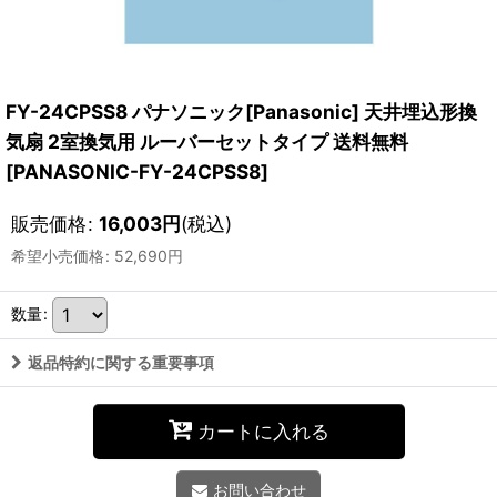
FY-24CPSS8 パナソニック[Panasonic] 天井埋込形換
気扇 2室換気用 ルーバーセットタイプ 送料無料
[
PANASONIC-FY-24CPSS8
]
販売価格
:
16,003
円
(税込)
希望小売価格
:
52,690
円
数量
:
返品特約に関する重要事項
カートに入れる
お問い合わせ