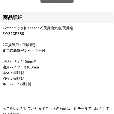
商品詳細
パナソニック[Panasonic]天井換気扇/天井扇
FY-24CPSS8
2室換気用・低騒音形
電気式高気密シャッター付
埋込寸法：240mm角
適用パイプ：φ100mm
本体：樹脂製
羽根：樹脂製
ルーバー：樹脂製
≪ご覧いただいておりますこちらの商品は、他モールでも販売して
おります≫