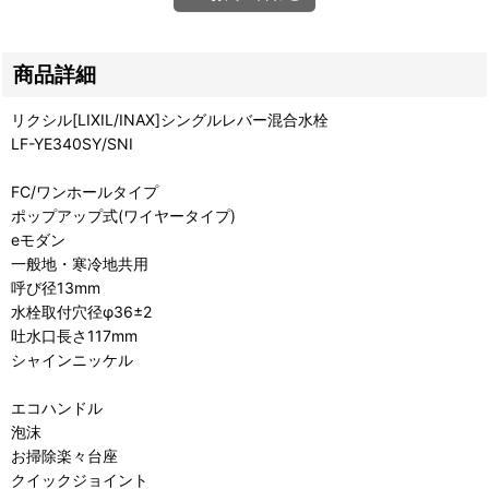
商品詳細
リクシル[LIXIL/INAX]シングルレバー混合水栓
LF-YE340SY/SNI
FC/ワンホールタイプ
ポップアップ式(ワイヤータイプ)
eモダン
一般地・寒冷地共用
呼び径13mm
水栓取付穴径φ36±2
吐水口長さ117mm
シャインニッケル
エコハンドル
泡沫
お掃除楽々台座
クイックジョイント