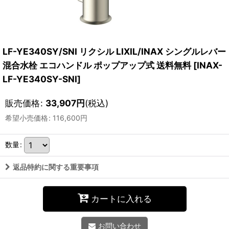
LF-YE340SY/SNI リクシル LIXIL/INAX シングルレバー
混合水栓 エコハンドル ポップアップ式 送料無料
[
INAX-
LF-YE340SY-SNI
]
販売価格
:
33,907
円
(税込)
希望小売価格
:
116,600
円
数量
:
返品特約に関する重要事項
カートに入れる
お問い合わせ