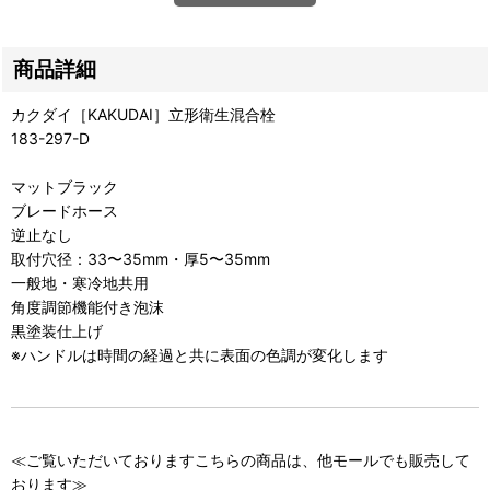
商品詳細
カクダイ［KAKUDAI］立形衛生混合栓
183-297-D
マットブラック
ブレードホース
逆止なし
取付穴径：33〜35mm・厚5〜35mm
一般地・寒冷地共用
角度調節機能付き泡沫
黒塗装仕上げ
※ハンドルは時間の経過と共に表面の色調が変化します
≪ご覧いただいておりますこちらの商品は、他モールでも販売して
おります≫