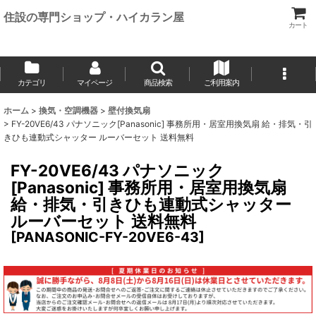
住設の専門ショップ・ハイカラン屋
カート
カテゴリ
マイページ
商品検索
ご利用案内
ホーム
>
換気・空調機器
>
壁付換気扇
>
FY-20VE6/43 パナソニック[Panasonic] 事務所用・居室用換気扇 給・排気・引
きひも連動式シャッター ルーバーセット 送料無料
FY-20VE6/43 パナソニック
[Panasonic] 事務所用・居室用換気扇
給・排気・引きひも連動式シャッター
ルーバーセット 送料無料
[
PANASONIC-FY-20VE6-43
]